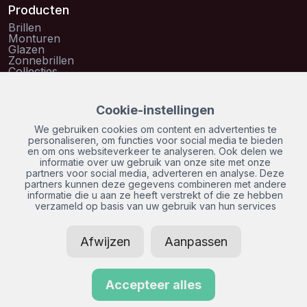
Producten
Brillen
Monturen
Glazen
Zonnebrillen
Collecties
Contactlenzen
Informatie
Cookie-instellingen
Over ons
Oogmeting
We gebruiken cookies om content en advertenties te
Vacatures
personaliseren, om functies voor social media te bieden
Veelgestelde vragen
en om ons websiteverkeer te analyseren. Ook delen we
Contact
informatie over uw gebruik van onze site met onze
van Ringh Optiek is gecertificeerd door
partners voor social media, adverteren en analyse. Deze
partners kunnen deze gegevens combineren met andere
informatie die u aan ze heeft verstrekt of die ze hebben
verzameld op basis van uw gebruik van hun services
Disclaimer
Privacybeleid
Sitema
© 2026 van Ringh
Realisatie: SiteOnline
Afwijzen
Aanpassen
Optiek. Alle rechten
voorbehouden.
Accepteer alles