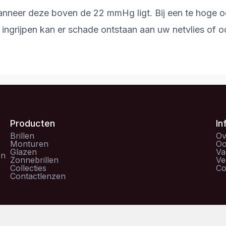
nneer deze boven de 22 mmHg ligt. Bij een te hoge o
jdig ingrijpen kan er schade ontstaan aan uw netvlies 
Producten
In
Brillen
Ov
Monturen
Oo
Glazen
Va
en
Zonnebrillen
Ve
Collecties
Co
Contactlenzen
van Ringh Optiek is gecertificeerd door