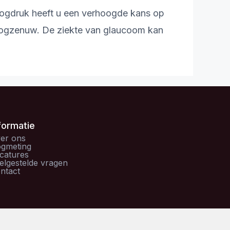
ogdruk heeft u een verhoogde kans op
of oogzenuw. De ziekte van glaucoom kan
formatie
er ons
gmeting
catures
elgestelde vragen
ntact