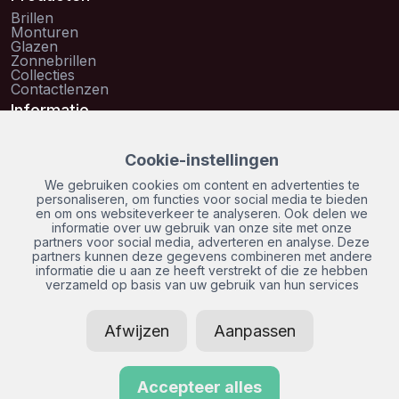
Brillen
Monturen
Glazen
Zonnebrillen
Collecties
Contactlenzen
Informatie
Over ons
Oogmeting
Cookie-instellingen
Vacatures
Veelgestelde vragen
We gebruiken cookies om content en advertenties te
Contact
personaliseren, om functies voor social media te bieden
van Ringh Optiek is gecertificeerd door
en om ons websiteverkeer te analyseren. Ook delen we
informatie over uw gebruik van onze site met onze
partners voor social media, adverteren en analyse. Deze
partners kunnen deze gegevens combineren met andere
informatie die u aan ze heeft verstrekt of die ze hebben
Disclaimer
Privacybeleid
Sitema
verzameld op basis van uw gebruik van hun services
© 2026 van Ringh
Realisatie: SiteOnline
Optiek. Alle rechten
Afwijzen
Aanpassen
voorbehouden.
Accepteer alles