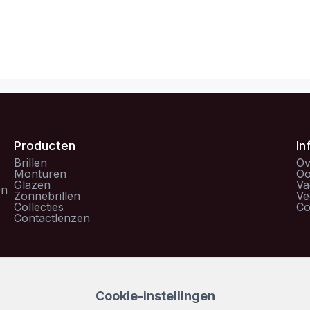
Producten
In
Brillen
Ov
Monturen
Oo
Glazen
Va
en
Zonnebrillen
Ve
Collecties
Co
Contactlenzen
van Ringh Optiek is gecertificeerd door
Cookie-instellingen