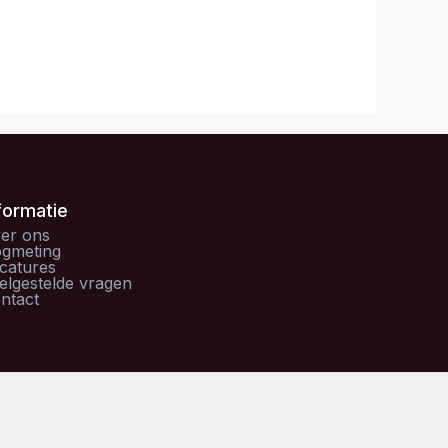
formatie
er ons
gmeting
catures
elgestelde vragen
ntact