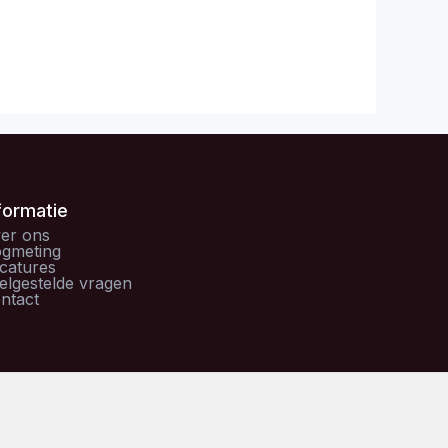
formatie
er ons
gmeting
catures
elgestelde vragen
ntact