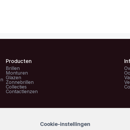
Producten
In
Brillen
Ov
Monturen
Oo
Glazen
Va
en
Zonnebrillen
Ve
Collecties
Co
Contactlenzen
van Ringh Optiek is gecertificeerd door
Cookie-instellingen